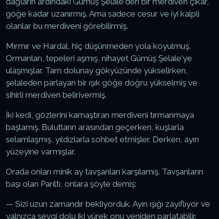
dağların ardındaki Gümüş Şelale'den bir merdiven çıkar,
göğe kadar uzanırmış. Ama sadece cesur ve iyi kalpli
olanlar bu merdiveni görebilirmiş.
Mırmır ve Hardal, hiç düşünmeden yola koyulmuş.
Ormanları, tepeleri aşmış, nihayet Gümüş Şelale'ye
ulaşmışlar. Tam dolunay gökyüzünde yükselirken,
şelaleden parlayan bir ışık göğe doğru yükselmiş ve
sihirli merdiven belirivermiş.
İki kedi, gözlerini kamaştıran merdiveni tırmanmaya
başlamış. Bulutların arasından geçerken, kuşlarla
selamlaşmış, yıldızlarla sohbet etmişler. Derken, ayın
yüzeyine varmışlar.
Orada onları minik ay tavşanları karşılamış. Tavşanların
başı olan Parıltı, onlara şöyle demiş:
— Sizi uzun zamandır bekliyorduk. Ayın ışığı zayıflıyor ve
yalnızca sevgi dolu iki yürek onu yeniden parlatabilir.