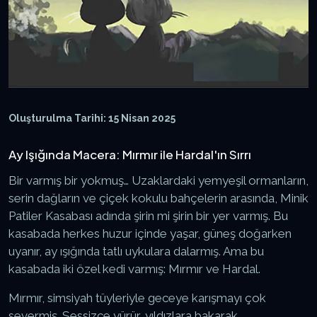
Oluşturulma Tarihi: 15 Nisan 2025
Ay Işığında Macera: Mırmır ile Hardal'ın Sırrı
Bir varmış bir yokmuş… Uzaklardaki yemyeşil ormanların,
serin dağların ve çiçek kokulu bahçelerin arasında, Minik
Patiler Kasabası adında şirin mi şirin bir yer varmış. Bu
kasabada herkes huzur içinde yaşar, güneş doğarken
uyanır, ay ışığında tatlı uykulara dalarmış. Ama bu
kasabada iki özel kedi varmış: Mırmır ve Hardal.
Mırmır, simsiyah tüyleriyle geceye karışmayı çok
severmiş. Sessizce yürür, yıldızlara bakarak