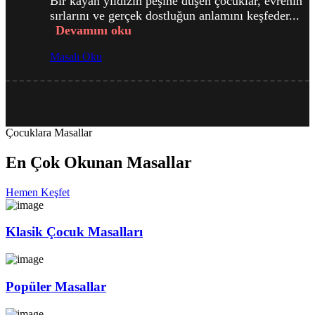
Bir kayan yıldızın peşine düşen çocuklar, evrenin
sırlarını ve gerçek dostluğun anlamını keşfeder...
Devamını oku
Masalı Oku
Çocuklara Masallar
En Çok Okunan Masallar
Hemen Keşfet
Klasik Çocuk Masalları
Popüler Masallar