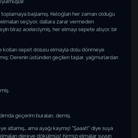
oyulmuşlar.
a toplamaya başlamış. Keloğlan her zaman olduğu
am elmaları seçiyor, dallara zarar vermeden
in biraz aceleciymiş, her elmayı sepete atıyor, bir
 kolları sepet dolusu elmayla dolu dönmeye
mış: Derenin üstünden geçilen taşlar, yağmurlardan
emiş.
dımda geçerim buraları, demiş.
eye atlamış… ama ayağı kaymış! "Şaaat!" diye suya
lmaları dereye dökülmüş! Kırmızı elmalar suyun