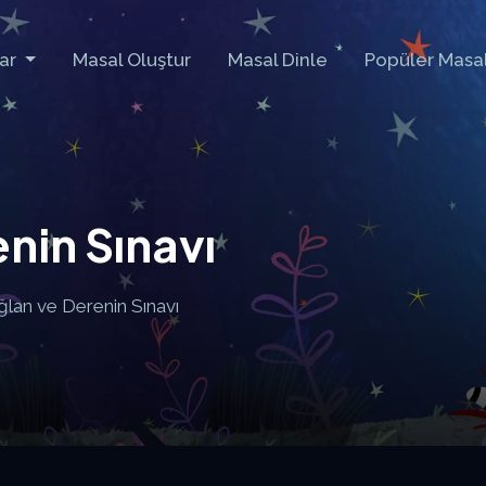
lar
Masal Oluştur
Masal Dinle
Popüler Masal
nin Sınavı
ğlan ve Derenin Sınavı