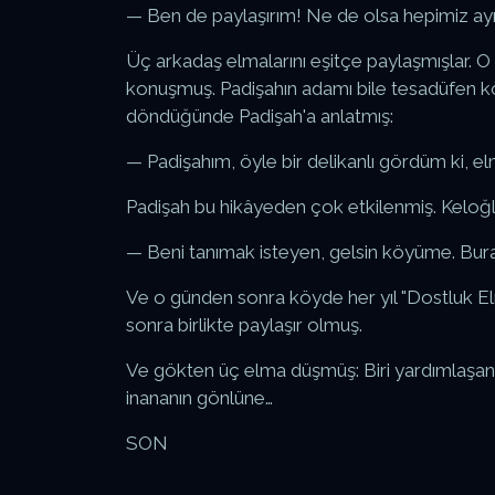
— Ben de paylaşırım! Ne de olsa hepimiz ayn
Üç arkadaş elmalarını eşitçe paylaşmışlar. 
konuşmuş. Padişahın adamı bile tesadüfen 
döndüğünde Padişah'a anlatmış:
— Padişahım, öyle bir delikanlı gördüm ki, elm
Padişah bu hikâyeden çok etkilenmiş. Keloğ
— Beni tanımak isteyen, gelsin köyüme. Bura
Ve o günden sonra köyde her yıl "Dostluk Elm
sonra birlikte paylaşır olmuş.
Ve gökten üç elma düşmüş: Biri yardımlaşanın 
inananın gönlüne…
SON