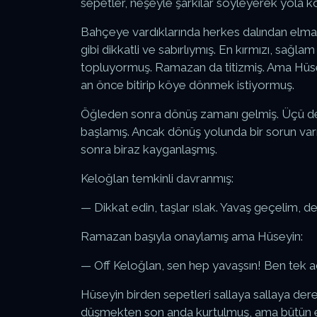
sepetler, neşeyle şarkılar söyleyerek yola k
Bahçeye vardıklarında herkes dalından elm
gibi dikkatli ve sabırlıymış. En kırmızı, sağl
topluyormuş. Ramazan da titizmiş. Ama Hüsey
an önce bitirip köye dönmek istiyormuş.
Öğleden sonra dönüş zamanı gelmiş. Üçü de
başlamış. Ancak dönüş yolunda bir sorun var
sonra biraz kayganlaşmış.
Keloğlan temkinli davranmış:
— Dikkat edin, taşlar ıslak. Yavaş geçelim, d
Ramazan başıyla onaylamış ama Hüseyin:
— Off Keloğlan, sen hep yavaşsın! Ben tek a
Hüseyin birden sepetleri sallaya sallaya der
düşmekten son anda kurtulmuş, ama bütün e