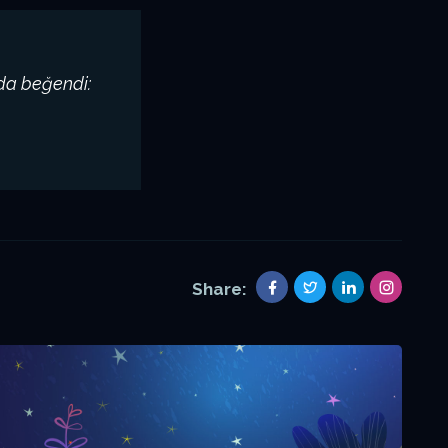
 da beğendi:
Share: