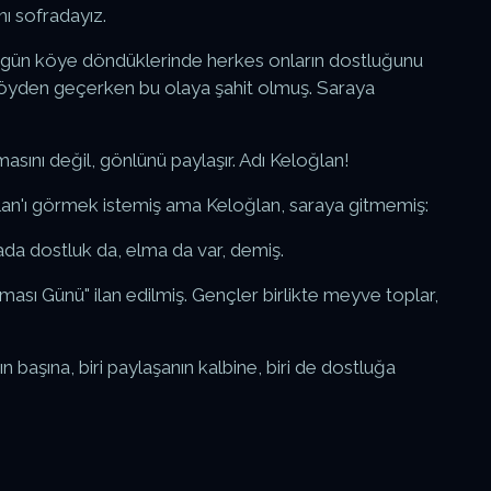
ı sofradayız.
O gün köye döndüklerinde herkes onların dostluğunu
köyden geçerken bu olaya şahit olmuş. Saraya
asını değil, gönlünü paylaşır. Adı Keloğlan!
lan'ı görmek istemiş ama Keloğlan, saraya gitmemiş:
da dostluk da, elma da var, demiş.
ası Günü" ilan edilmiş. Gençler birlikte meyve toplar,
başına, biri paylaşanın kalbine, biri de dostluğa